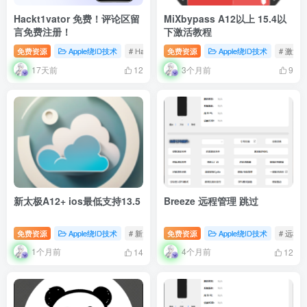
Hackt1vator 免费！评论区留
MiXbypass A12以上 15.4以
言免费注册！
下激活教程
免费资源
Apple绕ID技术
# Hackt1vator
免费资源
# 免费
Apple绕ID技术
# 免费注册
# 激活
17天前
3个月前
12
9
新太极A12+ ios最低支持13.5
Breeze 远程管理 跳过
免费资源
Apple绕ID技术
# 新太极A12
免费资源
Apple绕ID技术
# 远程
1个月前
4个月前
14
12