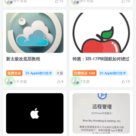
5个月前
8个月前
15
10
新太极改底层教程
特惠：XR-17PM国航如何绕过
免费资源
Apple绕ID技术
# 新太极
付费阅读
# 改码
68
Apple绕ID技术
# 
￥
1个月前
7天前
9
15