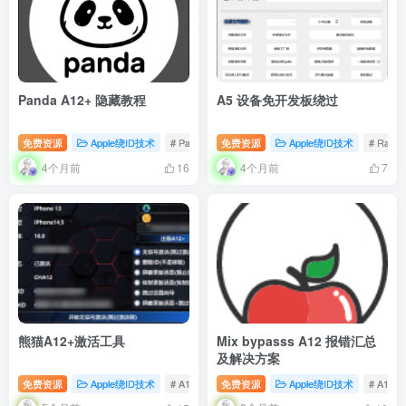
Panda A12+ 隐藏教程
A5 设备免开发板绕过
免费资源
Apple绕ID技术
# PandaA12+
免费资源
# 隐藏
Apple绕ID技术
# RamD
4个月前
4个月前
16
7
熊猫A12+激活工具
Mix bypasss A12 报错汇总
及解决方案
免费资源
Apple绕ID技术
# A12+
# 熊猫
免费资源
# Panda
Apple绕ID技术
# A12+