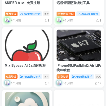
SNIPER A12+ 免费注册
远程管理配置绕过工具
免费资源
Apple绕ID技术
# A12+
# 免费注册
付费资源
50
# SNIPER
Apple绕ID技术
#
￥
9个月前
9个月前
8
8
Mix Bypass A12+绕过教程
iPhone5S,iPadMini2,Air1,iPadM
绕ID教程
免费资源
Apple绕ID技术
# A12+
# Mix Bypass
免费资源
Apple绕ID技术
# Mix Bypass A12+绕过
# A7
1个月前
8个月前
8
12