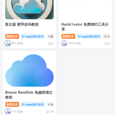
新太极 紫萍改码教程
Hackt1vator 免费绕ID工具分
享
免费资源
Apple绕ID技术
# 新太极
免费资源
# 越狱
# 免越狱
Apple绕ID技术
# Hackt
9个月前
10个月前
6
6
Breeze RamDisk 免越狱绕过
教程
免费资源
Apple绕ID技术
# 免越狱
# Breeze RamDisk
1个月前
14