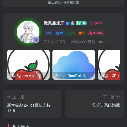
别让梦想只停留在梦里
微风袭来了
关注
4
81
7
1
3.3W+
联系方式 QQ：122660089 微信：astseer
Mix Bypass A12+绕过教程
Breeze RamDisk 免越狱绕过教程
上一篇
下一篇
新太极A12+ ios最低支持
监管进系统隐藏
13.5
相关推荐