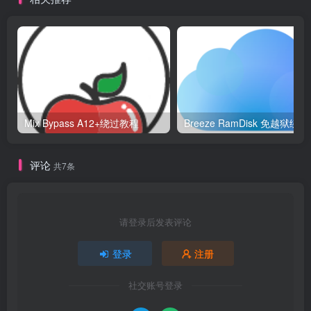
Mix Bypass A12+绕过教程
Bree
评论
共7条
请登录后发表评论
登录
注册
社交账号登录