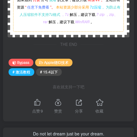
资源
“
任意下免费看
”。
本站资源少部分采用
7z压缩，
为防止有
人压缩软件不支持7z格式
，7z
解压，建议下载
7-zip
，zip、
rar
解压，建议下载
WinRAR
。
THE END
Bypass
Apple绕ID技术
# 激活教程
# 15.4以下
喜欢就支持一下吧
点赞
9
赞赏
分享
收藏
Do not let dream just be your dream.