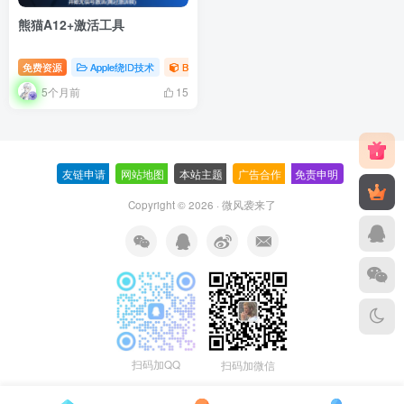
熊猫A12+激活工具
免费资源
Apple绕ID技术
Bypass
5个月前
15
友链申请
-
网站地图
-
本站主题
-
广告合作
-
免责申明
-
Copyright © 2026 ·
微风袭来了
扫码加QQ
扫码加微信