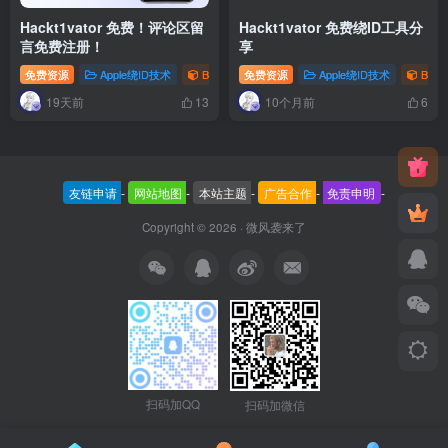
Hackt1vator 免费！评论区留
Hackt1vator 免费绕ID工具分
言免费注册！
享
免费资源
Apple绕ID技术
Bypass
免费资源
RamDisk
Apple绕ID技术
Bypa
19天前
10个月前
13
6
友链申请
-
网站地图
-
本站主题
-
广告合作
-
免责申明
-
Copyright © 2026 ·
微风袭来了
扫码加QQ
扫码加微信