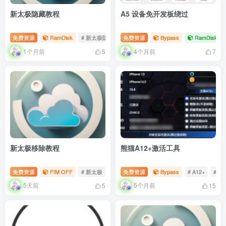
新太极隐藏教程
A5 设备免开发板绕过
免费资源
RamDisk
# 新太极隐藏教程
免费资源
Bypass
RamDisk
1个月前
4个月前
5
7
新太极移除教程
熊猫A12+激活工具
免费资源
FIM OFF
# 新太极
# FIM OFF
免费资源
# 操作教程
Bypass
# A12+
# 熊
5天前
5个月前
5
15