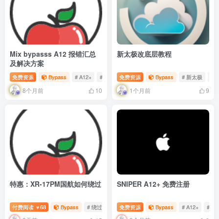
Mix bypasss A12 报错汇总
新太极改底层教程
及解决方案
免费资源
Bypass
# A12+
# 报错汇总
免费资源
Bypass
# 新太极
# 
8个月前
1个月前
10
9
特惠：XR-17PM国航如何绕过
SNIPER A12+ 免费注册
付费阅读
68
Bypass
# 绕过
# 国航
免费资源
# XR-17PM
Bypass
# A12+
# 
￥