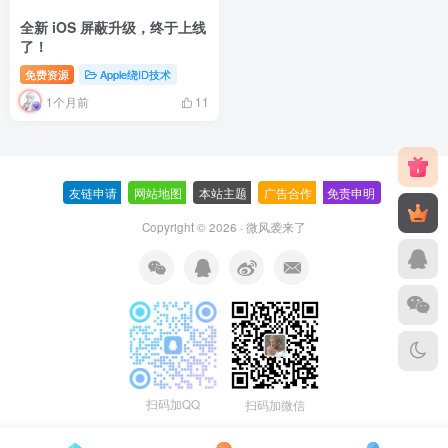
全新 iOS 屏蔽升级，终于上线
了！
免费资源
Apple绕ID技术
1个月前
11
友链申请
-
网站地图
-
本站主题
-
广告合作
-
免责申明
-
Copyright © 2026 ·
微风袭来了
扫码加QQ
扫码加微信