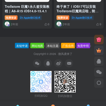
Trollstore 巨魔1永久签安装教
终于来了！iOS17可以安装
程｜A8-A15 iOS14.0-15.4.1
Trollstore巨魔商店啦，附上
详细安装教程
免费资源
Apple绕ID技术
免费资源
Apple绕ID技术
2年前
2年前
6
9
友链申请
-
网站地图
-
本站主题
-
广告合作
-
免责申明
-
Copyright © 2026 ·
微风袭来了
扫码加QQ
扫码加微信