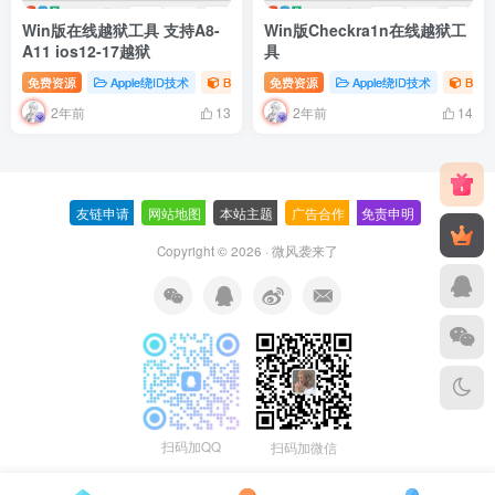
Win版在线越狱工具 支持A8-
Win版Checkra1n在线越狱工
A11 ios12-17越狱
具
免费资源
Apple绕ID技术
Bypass
免费资源
RamDisk
Apple绕ID技术
Bypa
2年前
2年前
13
14
友链申请
-
网站地图
-
本站主题
-
广告合作
-
免责申明
-
Copyright © 2026 ·
微风袭来了
扫码加QQ
扫码加微信