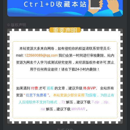
©
版权声明
重要声明
本站资源大多来自网络，如有侵犯你的权益请联系管理员
E-
mail:
122660089@qq.com
我们会第一时间进行审核删除。站内
资源为网友个人学习或测试研究使用，未经原版权作者许可,禁止
用于任何商业途径！请在下载24小时内删除！
如果遇到
付费
才可
观看
的文章，建议升级
终身VIP。
全站所有
资源
“
任意下免费看
”。
本站资源少部分采用
7z压缩，
为防止有
人压缩软件不支持7z格式
，7z
解压，建议下载
7-zip
，zip、
rar
解压，建议下载
WinRAR
。