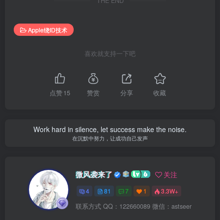
THE END
Apple绕ID技术
喜欢就支持一下吧
点赞
15
赞赏
分享
收藏
Work hard in silence, let success make the noise.
在沉默中努力，让成功自己发声
微风袭来了
关注
4
81
7
1
3.3W+
联系方式 QQ：122660089 微信：astseer